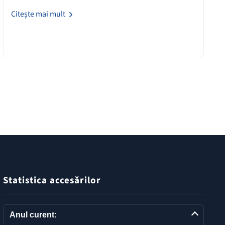
Citește mai mult
Statistica accesărilor
Anul curent: