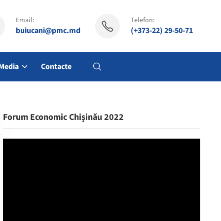
Email:
Telefon:
buiucani@pmc.md
(+373-22) 29-50-71
Media
Contacte
Forum Economic Chișinău 2022