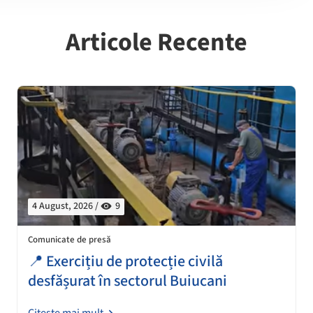
Articole Recente
4 August, 2026 /
9
Comunicate de presă
📍 Exercițiu de protecție civilă
desfășurat în sectorul Buiucani
Citește mai mult