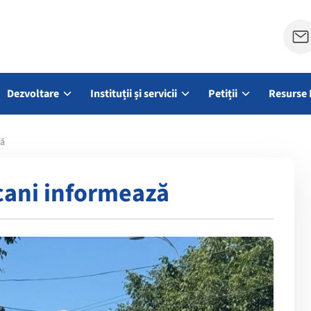
Dezvoltare
Instituții și servicii
Petiții
Resurse 
ză
cani informează