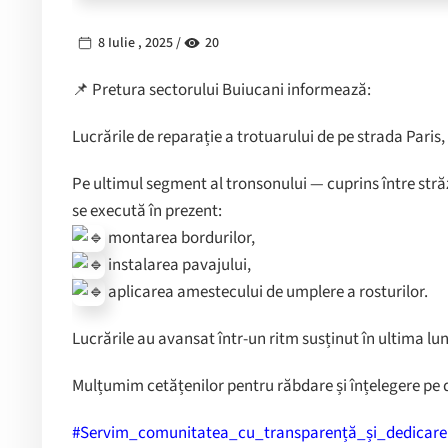
8 Iulie , 2025 /
20
📌 Pretura sectorului Buiucani informează:
Lucrările de reparație a trotuarului de pe strada Paris,
Pe ultimul segment al tronsonului — cuprins între străz
se execută în prezent:
montarea bordurilor,
instalarea pavajului,
aplicarea amestecului de umplere a rosturilor.
Lucrările au avansat într-un ritm susținut în ultima lun
Mulțumim cetățenilor pentru răbdare și înțelegere pe d
#Servim_comunitatea_cu_transparență_și_dedicare