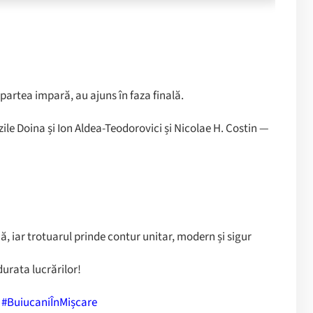
 partea impară, au ajuns în faza finală.
ile Doina și Ion Aldea-Teodorovici și Nicolae H. Costin —
ă, iar trotuarul prinde contur unitar, modern și sigur
urata lucrărilor!
#BuiucaniÎnMișcare