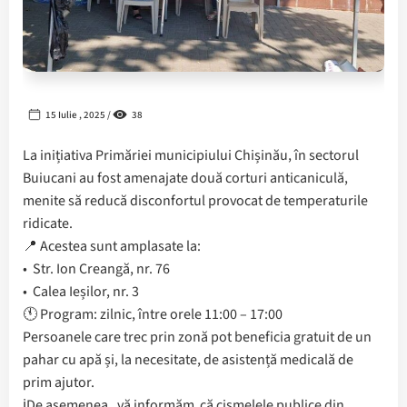
15 Iulie , 2025 /
38
La inițiativa Primăriei municipiului Chișinău, în sectorul
Buiucani au fost amenajate două corturi anticaniculă,
menite să reducă disconfortul provocat de temperaturile
ridicate.
📍 Acestea sunt amplasate la:
• Str. Ion Creangă, nr. 76
• Calea Ieșilor, nr. 3
🕚 Program: zilnic, între orele 11:00 – 17:00
Persoanele care trec prin zonă pot beneficia gratuit de un
pahar cu apă și, la necesitate, de asistență medicală de
prim ajutor.
ℹ️De asemenea, vă informăm că cișmelele publice din