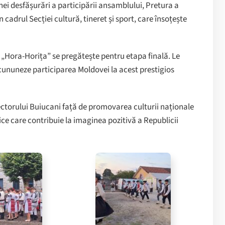
unei desfășurări a participării ansamblului, Pretura a
 cadrul Secției cultură, tineret și sport, care însoțește
l „Hora-Horița” se pregătește pentru etapa finală. Le
ncununeze participarea Moldovei la acest prestigios
ctorului Buiucani față de promovarea culturii naționale
ice care contribuie la imaginea pozitivă a Republicii