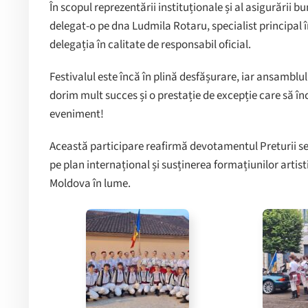
În scopul reprezentării instituționale și al asigurării b
delegat-o pe dna Ludmila Rotaru, specialist principal în
delegația în calitate de responsabil oficial.
Festivalul este încă în plină desfășurare, iar ansamblu
dorim mult succes și o prestație de excepție care să î
eveniment!
Această participare reafirmă devotamentul Preturii se
pe plan internațional și susținerea formațiunilor artist
Moldova în lume.