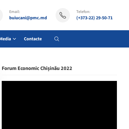
Email:
Telefon:
buiucani@pmc.md
(+373-22) 29-50-71
Media
Contacte
Forum Economic Chișinău 2022