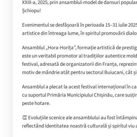
XXIII-a, 2025, prin ansamblul-model de dansuri popula
Șchiopu!
Evenimentul se desfășoară în perioada 15–31 iulie 2025
artistice din întreaga lume, în spiritul promovării dialog
Ansamblul „Hora-Horița”, formație artistică de prestig
este un veritabil promotor al tradițiilor autentice mold
festival, adresată de organizatorii din Franța, reprezin
motiv de mândrie atât pentru sectorul Buiucani, cât și
Ansamblul a plecat la acest festival internațional în cal
cu suportul Primăria Municipiului Chișinău, care susț
peste hotare.
👏 Evoluțiile scenice ale ansamblului au fost întâmpin
reflectând identitatea noastră culturală și spiritul viu