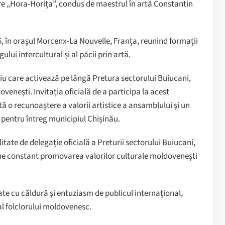
re „Hora-Horița”, condus de maestrul în artă Constantin
, în orașul Morcenx-La Nouvelle, Franța, reunind formații
ului intercultural și al păcii prin artă.
iu care activează pe lângă Pretura sectorului Buiucani,
ovenești. Invitația oficială de a participa la acest
tă o recunoaștere a valorii artistice a ansamblului și un
 pentru întreg municipiul Chișinău.
itate de delegație oficială a Preturii sectorului Buiucani,
ine constant promovarea valorilor culturale moldovenești
ate cu căldură și entuziasm de publicul internațional,
 al folclorului moldovenesc.