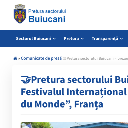
Sectorul Buiucani
Pretura
Transparență
»
Comunicate de presă
🤝Pretura sectorului Buiucani – prezen
🤝Pretura sectorului Bu
Festivalul Internațional
du Monde”, Franța