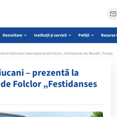
Dezvoltare
Instituții și servicii
Petiții
Resurse 
tă la Festivalul Internațional de Folclor „Festidanses du Monde”, Franța
iucani – prezentă la
 de Folclor „Festidanses