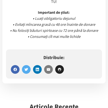
TU!
Important de știut:
•
Luați obligatoriu dejunul
•
Evitați mîncarea grasă cu 48 ore înainte de donare
•
Nu folosiți băuturi spirtoase cu 72 ore până la donare
•
Consumați cît mai multe lichide
Distribuie:
Articole Recente