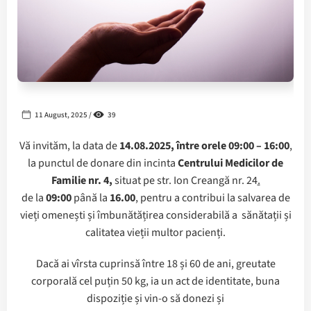
11 August, 2025 /
39
Vă invităm, la data de
14.08.2025, între orele 09:00 – 16:00
,
la punctul de donare din incinta
Centrului Medicilor de
Familie nr. 4,
situat pe str. Ion Creangă nr. 24
.
de la
09:00
până la
16.00
, pentru a contribui la salvarea de
vieți omenești și îmbunătățirea considerabilă a sănătații și
calitatea vieții multor pacienți.
Dacă ai vîrsta cuprinsă între 18 și 60 de ani, greutate
corporală cel puțin 50 kg, ia un act de identitate, buna
dispoziție și vin-o să donezi și