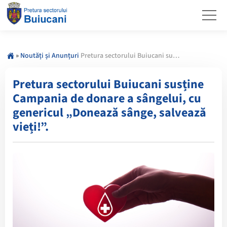
»
Noutăți și Anunțuri
Pretura sectorului Buiucani susține Campania de donare a sângelui, cu genericul „Donează sânge, salvează vieți!”.
Pretura sectorului Buiucani susține
Campania de donare a sângelui, cu
genericul „Donează sânge, salvează
vieți!”.