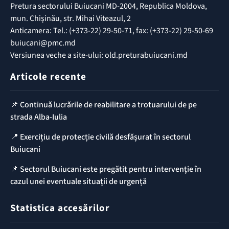
Pretura sectorului Buiucani MD-2004, Republica Moldova,
mun. Chișinău, str. Mihai Viteazul, 2
Anticamera: Tel.: (+373-22) 29-50-71, fax: (+373-22) 29-50-69
buiucani@pmc.md
Versiunea veche a site-ului: old.preturabuiucani.md
Articole recente
📌 Continuă lucrările de reabilitare a trotuarului de pe
strada Alba-Iulia
📍 Exercițiu de protecție civilă desfășurat în sectorul
Buiucani
📌 Sectorul Buiucani este pregătit pentru intervenție în
cazul unei eventuale situații de urgență
Statistica accesărilor