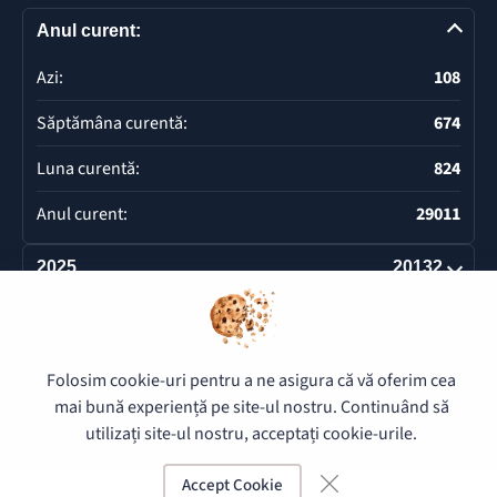
Anul curent:
Azi:
108
Săptămâna curentă:
674
Luna curentă:
824
Anul curent:
29011
2025
20132
Deschide
Folosim cookie-uri pentru a ne asigura că vă oferim cea
© 2026 Pretura Buiucani - Toate drepturile rezervate.
mai bună experiență pe site-ul nostru. Continuând să
utilizați site-ul nostru, acceptați cookie-urile.
Accept Cookie