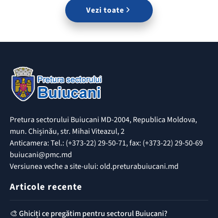
Vezi toate
Pretura sectorului Buiucani MD-2004, Republica Moldova,
mun. Chișinău, str. Mihai Viteazul, 2
Anticamera: Tel.: (+373-22) 29-50-71, fax: (+373-22) 29-50-69
buiucani@pmc.md
Versiunea veche a site-ului: old.preturabuiucani.md
Articole recente
🎨 Ghiciți ce pregătim pentru sectorul Buiucani?