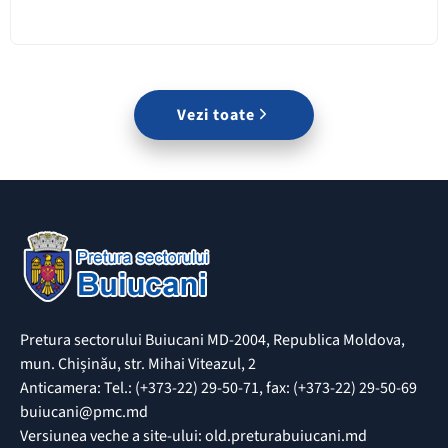
Vezi toate
Pretura sectorului Buiucani MD-2004, Republica Moldova,
mun. Chișinău, str. Mihai Viteazul, 2
Anticamera: Tel.: (+373-22) 29-50-71, fax: (+373-22) 29-50-69
buiucani@pmc.md
Versiunea veche a site-ului: old.preturabuiucani.md