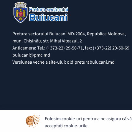
Pretura sectorului Buiucani MD-2004, Republica Moldova,
mun. Chișinău, str. Mihai Viteazul, 2
Anticamera: Tel.: (+373-22) 29-50-71, fax: (+373-22) 29-50-69
buiucani@pmc.md
Versiunea veche a site-ului: old.preturabuiucani.md
Folosim cookie-uri pentru a ne asigura că vă 
© 2026 Pretura Buiucani - Toate drepturile rezervate.
acceptați cookie-urile.