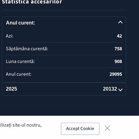
Statistica accesărilor
Anul curent:
Azi:
42
Săptămâna curentă:
758
Luna curentă:
908
Anul curent:
29095
2025
20132
Deschide
izați site-ul nostru,
Accept Cookie