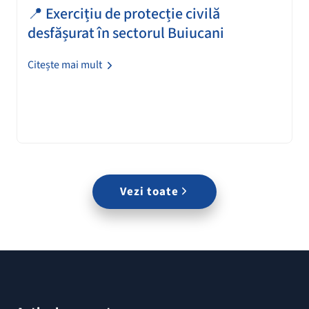
📍 Exercițiu de protecție civilă
desfășurat în sectorul Buiucani
Citește mai mult
Vezi toate