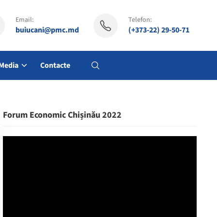
Email:
Telefon:
buiucani@pmc.md
(+373-22) 29-50-71
Media
Contacte
Forum Economic Chișinău 2022