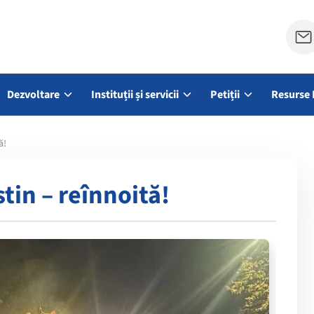
Dezvoltare
Instituții și servicii
Petiții
Resurse 
ă!
tin – reînnoită!