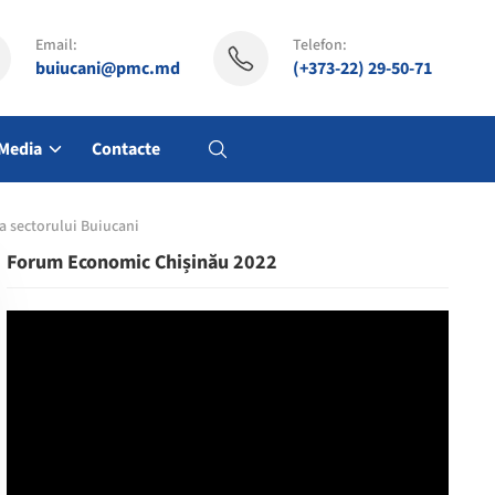
Email:
Telefon:
buiucani@pmc.md
(+373-22) 29-50-71
Media
Contacte
ra sectorului Buiucani
Forum Economic Chișinău 2022