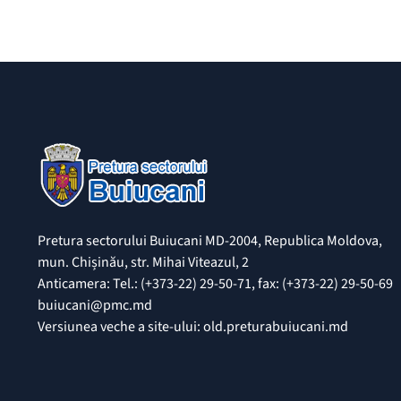
Pretura sectorului Buiucani MD-2004, Republica Moldova,
mun. Chișinău, str. Mihai Viteazul, 2
Anticamera: Tel.: (+373-22) 29-50-71, fax: (+373-22) 29-50-69
buiucani@pmc.md
Versiunea veche a site-ului: old.preturabuiucani.md