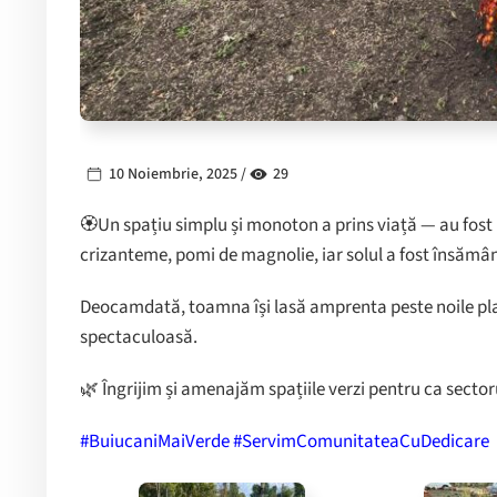
10 Noiembrie, 2025 /
29
🏵Un spațiu simplu și monoton a prins viață — au fost p
crizanteme, pomi de magnolie, iar solul a fost însămâ
Deocamdată, toamna își lasă amprenta peste noile plan
spectaculoasă.
🌿 Îngrijim și amenajăm spațiile verzi pentru ca sector
#BuiucaniMaiVerde #ServimComunitateaCuDedicare