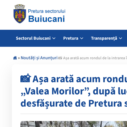
Sectorul Buiucani
Pretura
Transparență
»
Noutăți și Anunțuri
📸 Așa arată acum rondul de la intrarea 
📸 Așa arată acum rondul
„Valea Morilor”, după l
desfășurate de Pretura 