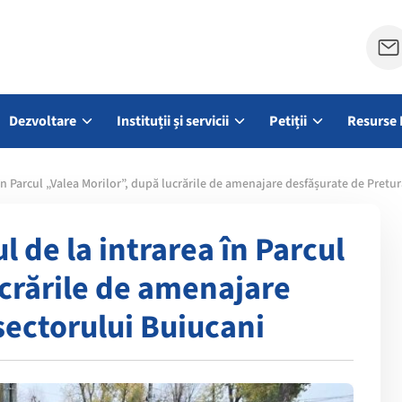
Dezvoltare
Instituții și servicii
Petiții
Resurse 
în Parcul „Valea Morilor”, după lucrările de amenajare desfășurate de Pretu
 de la intrarea în Parcul
ucrările de amenajare
sectorului Buiucani