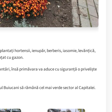
lantați hortensii, ienupăr, berberis, iasomie, levănțică,
nțat cu gazon.
tări, însă primăvara va aduce cu siguranță o priveliște
ul Buiucani să rămână cel mai verde sector al Capitalei.