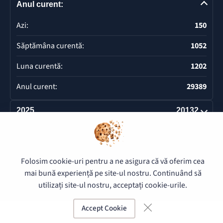
Anul curent:
Azi:
150
Săptămâna curentă:
1052
Luna curentă:
1202
Anul curent:
29389
2025
20132
Deschide
Folosim cookie-uri pentru a ne asigura că vă oferim cea
© 2026 Pretura Buiucani - Toate drepturile rezervate.
mai bună experiență pe site-ul nostru. Continuând să
utilizați site-ul nostru, acceptați cookie-urile.
Accept Cookie