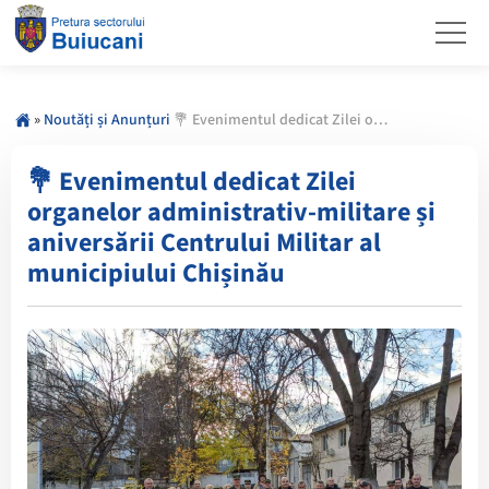
»
Noutăți și Anunțuri
💐 Evenimentul dedicat Zilei organelor administrativ-militare și aniversării Centrului Militar al municipiului Chișinău
💐 Evenimentul dedicat Zilei
organelor administrativ-militare și
aniversării Centrului Militar al
municipiului Chișinău