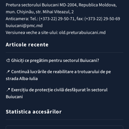
Pretura sectorului Buiucani MD-2004, Republica Moldova,
mun. Chișinău, str. Mihai Viteazul, 2
Anticamera: Tel.: (+373-22) 29-50-71, fax: (+373-22) 29-50-69
buiucani@pmc.md
Versiunea veche a site-ului: old.preturabuiucani.md
Articole recente
🎨 Ghiciți ce pregătim pentru sectorul Buiucani?
📌 Continuă lucrările de reabilitare a trotuarului de pe
strada Alba-Iulia
📍 Exercițiu de protecție civilă desfășurat în sectorul
Buiucani
Statistica accesărilor