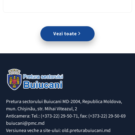
Vezi toate
Pretura sectorului Buiucani MD-2004, Republica Moldova,
mun. Chișinău, str. Mihai Viteazul, 2
Anticamera: Tel.: (+373-22) 29-50-71, fax: (+373-22) 29-50-69
buiucani@pmc.md
Versiunea veche a site-ului: old.preturabuiucani.md