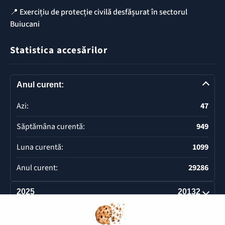
📍 Exercițiu de protecție civilă desfășurat în sectorul
Buiucani
Statistica accesărilor
Anul curent:
Azi:
47
Săptămâna curentă:
949
Luna curentă:
1099
Anul curent:
29286
2025
20132
Deschide