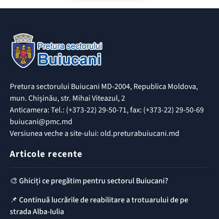
Pretura sectorului Buiucani MD-2004, Republica Moldova,
mun. Chișinău, str. Mihai Viteazul, 2
Anticamera: Tel.: (+373-22) 29-50-71, fax: (+373-22) 29-50-69
buiucani@pmc.md
Versiunea veche a site-ului: old.preturabuiucani.md
Articole recente
🎨 Ghiciți ce pregătim pentru sectorul Buiucani?
📌 Continuă lucrările de reabilitare a trotuarului de pe
strada Alba-Iulia