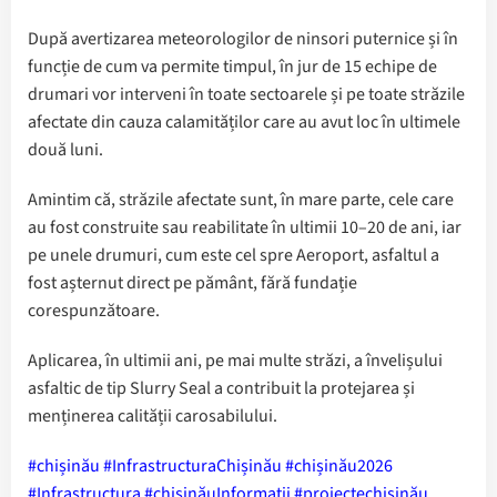
După avertizarea meteorologilor de ninsori puternice și în
funcție de cum va permite timpul, în jur de 15 echipe de
drumari vor interveni în toate sectoarele și pe toate străzile
afectate din cauza calamităților care au avut loc în ultimele
două luni.
Amintim că, străzile afectate sunt, în mare parte, cele care
au fost construite sau reabilitate în ultimii 10–20 de ani, iar
pe unele drumuri, cum este cel spre Aeroport, asfaltul a
fost așternut direct pe pământ, fără fundație
corespunzătoare.
Aplicarea, în ultimii ani, pe mai multe străzi, a învelișului
asfaltic de tip Slurry Seal a contribuit la protejarea și
menținerea calității carosabilului.
#chișinău
#InfrastructuraChișinău
#chișinău2026
#Infrastructura
#chișinăuInformații
#proiectechișinău