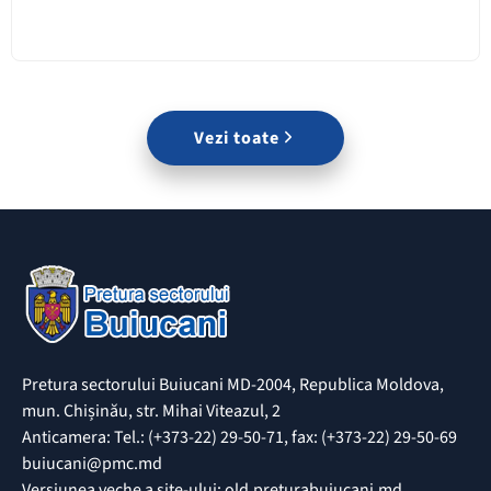
Vezi toate
Pretura sectorului Buiucani MD-2004, Republica Moldova,
mun. Chișinău, str. Mihai Viteazul, 2
Anticamera: Tel.: (+373-22) 29-50-71, fax: (+373-22) 29-50-69
buiucani@pmc.md
Versiunea veche a site-ului: old.preturabuiucani.md