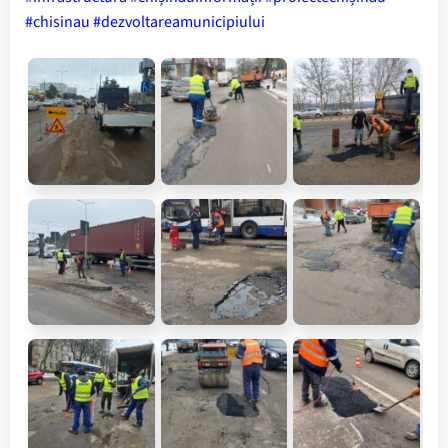
#chisinau
#dezvoltareamunicipiului