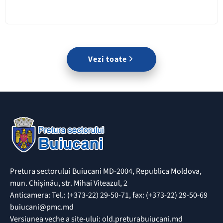
Vezi toate
Pretura sectorului Buiucani MD-2004, Republica Moldova,
mun. Chișinău, str. Mihai Viteazul, 2
Anticamera: Tel.: (+373-22) 29-50-71, fax: (+373-22) 29-50-69
buiucani@pmc.md
Versiunea veche a site-ului: old.preturabuiucani.md