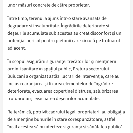
unor măsuri concrete de către proprietar.
Între timp, terenul a ajuns într-o stare avansată de
degradare și insalubritate. Îngrădirile deteriorate și
deșeurile acumulate sub acestea au creat disconfort și un
potențial pericol pentru pietonii care circulă pe trotuarul
adiacent.
În scopul asigurării siguranței trecătorilor și menținerii
ordinii sanitare în spațiul public, Pretura sectorului
Buiucani a organizat astăzi lucrări de intervenție, care au
inclus rearanjarea și fixarea elementelor de îngrădire
deteriorate, evacuarea copertinei distruse, salubrizarea
trotuarului și evacuarea deșeurilor acumulate.
Reiterăm că, potrivit cadrului legal, proprietarii au obligația
de a menține bunurile în stare corespunzătoare, astfel
încât acestea să nu afecteze siguranța și sănătatea publică.