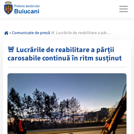
»
Comunicate de presă
🚨 Lucrările de reabilitare a părții carosabile continuă în ritm susținut
🚨 Lucrările de reabilitare a părții
carosabile continuă în ritm susținut