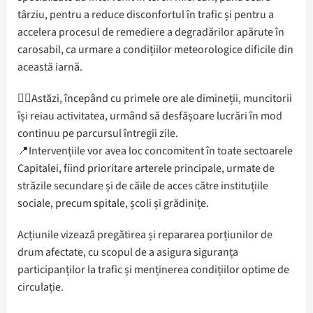
târziu, pentru a reduce disconfortul în trafic și pentru a
accelera procesul de remediere a degradărilor apărute în
carosabil, ca urmare a condițiilor meteorologice dificile din
această iarnă.
👷‍♂️Astăzi, începând cu primele ore ale dimineții, muncitorii
își reiau activitatea, urmând să desfășoare lucrări în mod
continuu pe parcursul întregii zile.
📍Intervențiile vor avea loc concomitent în toate sectoarele
Capitalei, fiind prioritare arterele principale, urmate de
străzile secundare și de căile de acces către instituțiile
sociale, precum spitale, școli și grădinițe.
Acțiunile vizează pregătirea și repararea porțiunilor de
drum afectate, cu scopul de a asigura siguranța
participanților la trafic și menținerea condițiilor optime de
circulație.