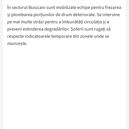
În sectorul
Buiucani
sunt mobilizate echipe pentru frezarea
și plombarea porțiunilor de drum deteriorate. Se intervine
pe mai multe străzi pentru a îmbunătăți circulația și a
preveni extinderea degradărilor. Șoferii sunt rugați să
respecte indicatoarele temporare din zonele unde se
muncește.