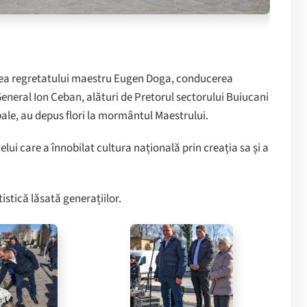
terea regretatului maestru Eugen Doga, conducerea
General Ion Ceban, alături de Pretorul sectorului Buiucani
pale, au depus flori la mormântul Maestrului.
ui care a înnobilat cultura națională prin creația sa și a
istică lăsată generațiilor.