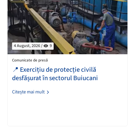
4 August, 2026 /
9
Comunicate de presă
📍 Exercițiu de protecție civilă
desfășurat în sectorul Buiucani
Citește mai mult