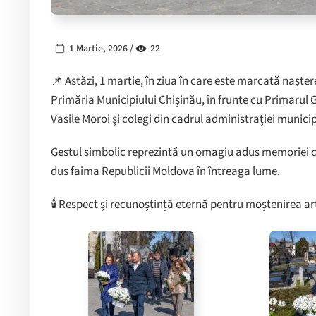
1 Martie, 2026 /
22
📌 Astăzi, 1 martie, în ziua în care este marcată naș
Primăria Municipiului Chișinău, în frunte cu Primarul 
Vasile Moroi și colegi din cadrul administrației munici
Gestul simbolic reprezintă un omagiu adus memoriei cel
dus faima Republicii Moldova în întreaga lume.
🕯 Respect și recunoștință eternă pentru moștenirea art