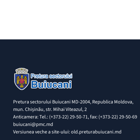
Pretura sectorului Buiucani MD-2004, Republica Moldova,
mun. Chișinău, str. Mihai Viteazul, 2
Anticamera: Tel.: (+373-22) 29-50-71, fax: (+373-22) 29-50-69
buiucani@pmc.md
Versiunea veche a site-ului: old.preturabuiucani.md