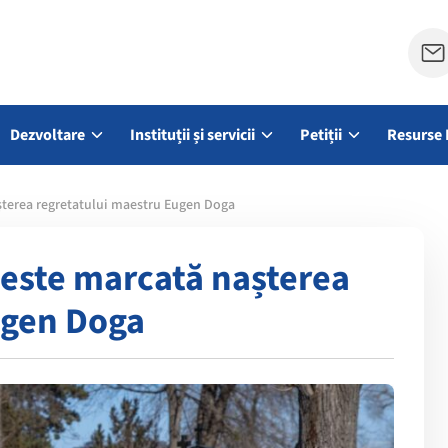
Dezvoltare
Instituții și servicii
Petiții
Resurse 
așterea regretatului maestru Eugen Doga
e este marcată nașterea
ugen Doga