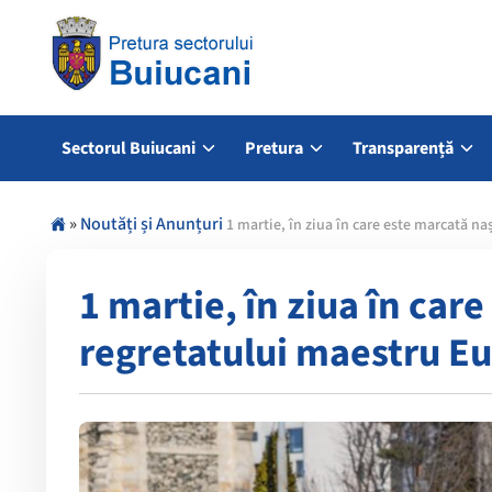
Sectorul Buiucani
Pretura
Transparență
»
Noutăți și Anunțuri
1 martie, în ziua în care este marcată n
1 martie, în ziua în car
regretatului maestru E