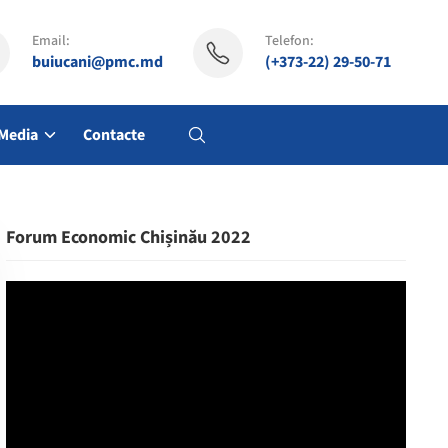
Email:
Telefon:
buiucani@pmc.md
(+373-22) 29-50-71
Media
Contacte
Forum Economic Chișinău 2022