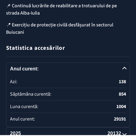
📌 Continuă lucrările de reabilitare a trotuarului de pe
strada Alba-Iulia
📍 Exercițiu de protecție civilă desfășurat în sectorul
Buiucani
Statistica accesărilor
Anul curent:
Azi:
138
Săptămâna curentă:
854
Luna curentă:
1004
Anul curent:
29191
2025
20132
Deschide