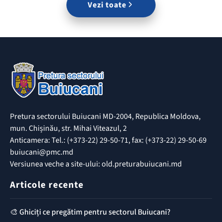
Vezi toate
Pretura sectorului Buiucani MD-2004, Republica Moldova,
mun. Chișinău, str. Mihai Viteazul, 2
Anticamera: Tel.: (+373-22) 29-50-71, fax: (+373-22) 29-50-69
buiucani@pmc.md
Versiunea veche a site-ului: old.preturabuiucani.md
Articole recente
🎨 Ghiciți ce pregătim pentru sectorul Buiucani?