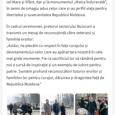
cel Mare și Sfânt, dar și la monumentul „Maica Îndurerată”,
în semn de omagiu adus celor care și-au jertfit viața pentru
libertatea și suveranitatea Republicii Moldova.
În cadrul ceremoniei, pretorul sectorului Buiucani a
transmis un mesaj de recunoștință către veteranii și
familiile eroilor:
„Astăzi, ne plecăm cu respect în fața curajului și
devotamentului celor care au apărat țara noastră în cele
mai grele momente. Fie ca sacrificiul lor să rămână pentru
noi o sursă de inspirație și un exemplu de iubire pentru
patrie. Suntem profund recunoscători tuturor eroilor și
familiilor lor pentru curajul, dăruirea și dragostea față de
Republica Moldova.”