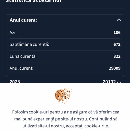
Statistica accesărilor
Anul curent:
Azi:
106
Săptămâna curentă:
672
Luna curentă:
822
Anul curent:
29009
2025
20132
Deschide
Folosim cookie-uri pentru a ne asigura că vă oferim cea
© 2026 Pretura Buiucani - Toate drepturile rezervate.
mai bună experiență pe site-ul nostru. Continuând să
utilizați site-ul nostru, acceptați cookie-urile.