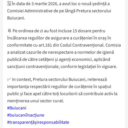
🗓️ În data de 3 martie 2026, a avut loc o nouă ședință a
Comisiei Administrative de pe lângă Pretura sectorului
Buiucani.
📎 Pe ordinea de zi au fost incluse 15 dosare pentru
încălcarea regulilor de asigurare a curățeniei în oraș în
conformitate cu art.181 din Codul Contravențional. Comisia
a analizat cazurile de nerespectare a normelor de igienă
publică de către cetățeni și agenți economici, aplicând
sancțiuni contravenționale, conform legislației în vigoare.
✅ In context, Pretura sectorului Buiucani, reiterează
importanța respectării regulilor de curățenie în spațiul
public și face apel către toți locuitorii să contribuie activ la
menținerea unui sector curat.
#Buiucani
#buiucaniînacțiune
#transparențășiresponsabilitate