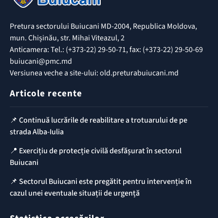
Pretura sectorului Buiucani MD-2004, Republica Moldova,
mun. Chișinău, str. Mihai Viteazul, 2
Anticamera: Tel.: (+373-22) 29-50-71, fax: (+373-22) 29-50-69
buiucani@pmc.md
Versiunea veche a site-ului: old.preturabuiucani.md
Articole recente
📌 Continuă lucrările de reabilitare a trotuarului de pe
strada Alba-Iulia
📍 Exercițiu de protecție civilă desfășurat în sectorul
Buiucani
📌 Sectorul Buiucani este pregătit pentru intervenție în
cazul unei eventuale situații de urgență