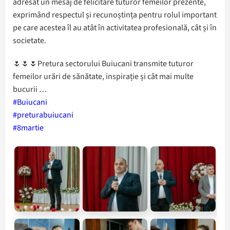
adresat un mesaj de felicitare tuturor femeilor prezente,
exprimând respectul și recunoștința pentru rolul important
pe care acestea îl au atât în activitatea profesională, cât și în
societate.
🌷🌷🌷Pretura sectorului Buiucani transmite tuturor
femeilor urări de sănătate, inspirație și cât mai multe
bucurii …
#Buiucani
#preturabuiucani
#8martie