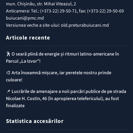
mun. Chișinău, str. Mihai Viteazul, 2
Anticamera: Tel.: (+373-22) 29-50-71, fax: (+373-22) 29-50-69
buiucani@pmc.md
Versiunea veche a site-ului: old.preturabuiucani.md
Articole recente
🕺 O seară plină de energie și ritmuri latino-americane în
Parcul „La Izvor”!
🎨 Arta înseamnă mișcare, iar peretele nostru prinde
culoare!
📌 ​Lucrările de amenajare a noii parcări publice de pe strada
Nicolae H. Costin, 46 (în apropierea telefericului), au fost
finalizate
Statistica accesărilor