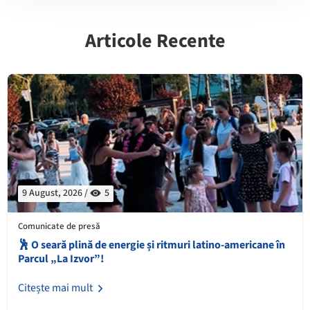
Articole Recente
9 August, 2026 /
5
Comunicate de presă
🕺 O seară plină de energie și ritmuri latino-americane în
Parcul „La Izvor”!
Citește mai mult