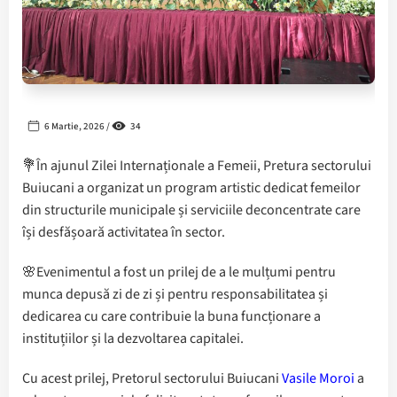
6 Martie, 2026 /
34
💐În ajunul Zilei Internaționale a Femeii, Pretura sectorului
Buiucani a organizat un program artistic dedicat femeilor
din structurile municipale și serviciile deconcentrate care
își desfășoară activitatea în sector.
🌸Evenimentul a fost un prilej de a le mulțumi pentru
munca depusă zi de zi și pentru responsabilitatea și
dedicarea cu care contribuie la buna funcționare a
instituțiilor și la dezvoltarea capitalei.
Cu acest prilej, Pretorul sectorului Buiucani
Vasile Moroi
a