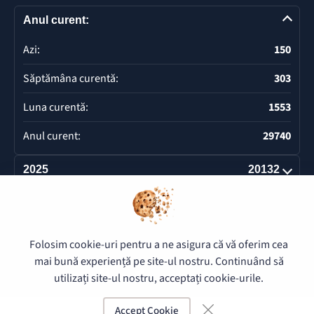
Anul curent:
Azi:
150
Săptămâna curentă:
303
Luna curentă:
1553
Anul curent:
29740
2025
20132
Deschide
Folosim cookie-uri pentru a ne asigura că vă oferim cea
© 2026 Pretura Buiucani - Toate drepturile rezervate.
mai bună experiență pe site-ul nostru. Continuând să
utilizați site-ul nostru, acceptați cookie-urile.
Accept Cookie