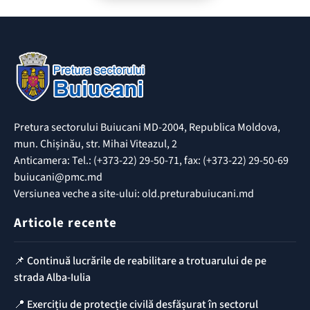
Pretura sectorului Buiucani MD-2004, Republica Moldova,
mun. Chișinău, str. Mihai Viteazul, 2
Anticamera: Tel.: (+373-22) 29-50-71, fax: (+373-22) 29-50-69
buiucani@pmc.md
Versiunea veche a site-ului: old.preturabuiucani.md
Articole recente
📌 Continuă lucrările de reabilitare a trotuarului de pe
strada Alba-Iulia
📍 Exercițiu de protecție civilă desfășurat în sectorul