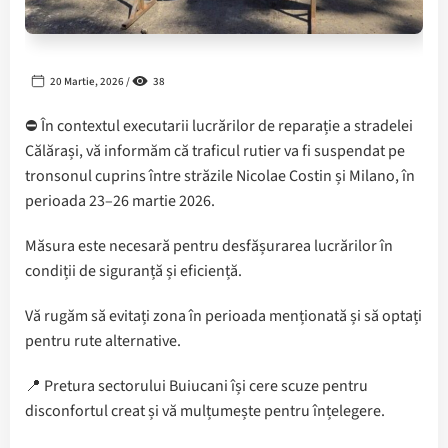
20 Martie, 2026 /
38
⛔️ În contextul executarii lucrărilor de reparație a stradelei
Călărași, vă informăm că traficul rutier va fi suspendat pe
tronsonul cuprins între străzile Nicolae Costin și Milano, în
perioada 23–26 martie 2026.
Măsura este necesară pentru desfășurarea lucrărilor în
condiții de siguranță și eficiență.
Vă rugăm să evitați zona în perioada menționată și să optați
pentru rute alternative.
📍 Pretura sectorului Buiucani își cere scuze pentru
disconfortul creat și vă mulțumește pentru înțelegere.