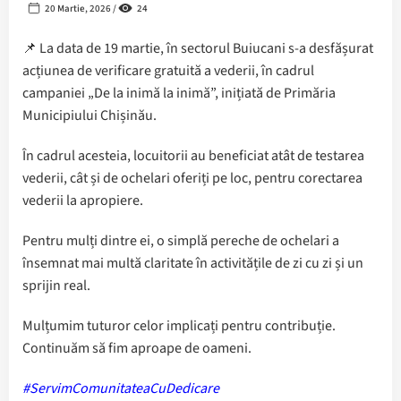
20 Martie, 2026 /
24
📌 La data de 19 martie, în sectorul Buiucani s-a desfășurat
acțiunea de verificare gratuită a vederii, în cadrul
campaniei „De la inimă la inimă”, inițiată de Primăria
Municipiului Chișinău.
În cadrul acesteia, locuitorii au beneficiat atât de testarea
vederii, cât și de ochelari oferiți pe loc, pentru corectarea
vederii la apropiere.
Pentru mulți dintre ei, o simplă pereche de ochelari a
însemnat mai multă claritate în activitățile de zi cu zi și un
sprijin real.
Mulțumim tuturor celor implicați pentru contribuție.
Continuăm să fim aproape de oameni.
#ServimComunitateaCuDedicare