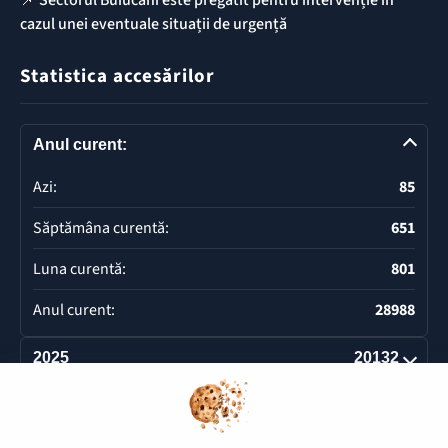
📌 Sectorul Buiucani este pregătit pentru intervenție în
cazul unei eventuale situații de urgență
Statistica accesărilor
Anul curent:
Azi:
85
Săptămâna curentă:
651
Luna curentă:
801
Anul curent:
28988
2025
20132
Deschide