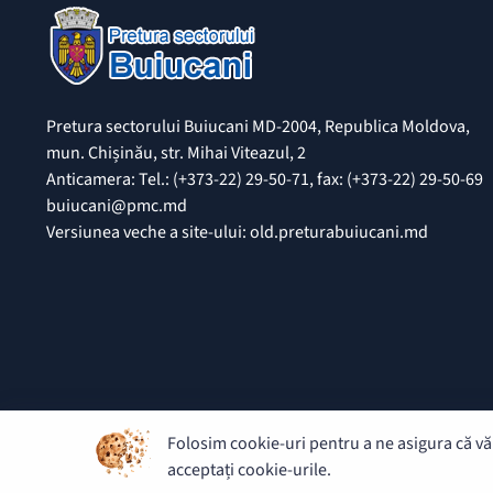
Pretura sectorului Buiucani MD-2004, Republica Moldova,
mun. Chișinău, str. Mihai Viteazul, 2
Anticamera: Tel.: (+373-22) 29-50-71, fax: (+373-22) 29-50-69
buiucani@pmc.md
Versiunea veche a site-ului: old.preturabuiucani.md
Folosim cookie-uri pentru a ne asigura că vă 
© 2026 Pretura Buiucani - Toate drepturile rezervate.
acceptați cookie-urile.