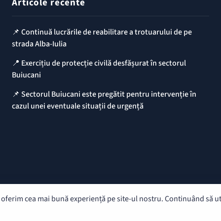
Articole recente
📌 Continuă lucrările de reabilitare a trotuarului de pe
strada Alba-Iulia
📍 Exercițiu de protecție civilă desfășurat în sectorul
Buiucani
📌 Sectorul Buiucani este pregătit pentru intervenție în
cazul unei eventuale situații de urgență
oferim cea mai bună experiență pe site-ul nostru. Continuând să util