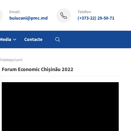
Email:
Telefon:
buiucani@pmc.md
(+373-22) 29-50-71
Media
Contacte
 înțelepciunii
Forum Economic Chișinău 2022