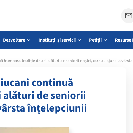
Dezvoltare
Instituții și servicii
Petiții
Resurse 
 frumoasa tradiție de a fi alături de seniorii noștri, care au ajuns la vârsta
uiucani continuă
 alături de seniorii
vârsta înțelepciunii