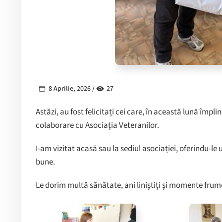
8 Aprilie, 2026 /
27
Astăzi, au fost felicitați cei care, în această lună împlin
colaborare cu Asociația Veteranilor.
I-am vizitat acasă sau la sediul asociației, oferindu-le
bune.
Le dorim multă sănătate, ani liniștiți și momente frumo