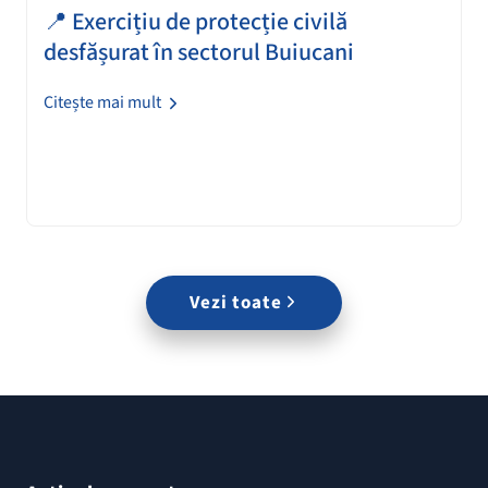
📍 Exercițiu de protecție civilă
desfășurat în sectorul Buiucani
Citește mai mult
Vezi toate