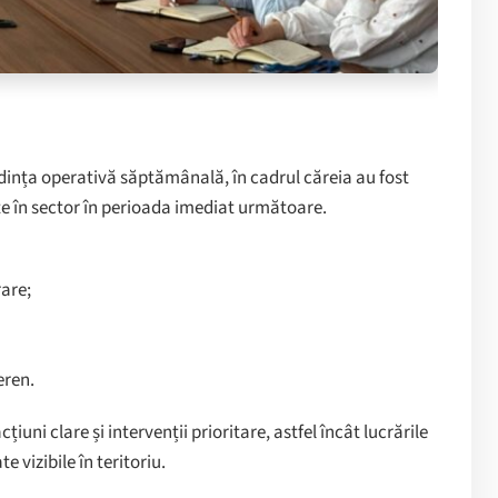
ședința operativă săptămânală, în cadrul căreia au fost
zate în sector în perioada imediat următoare.
rare;
eren.
iuni clare și intervenții prioritare, astfel încât lucrările
e vizibile în teritoriu.