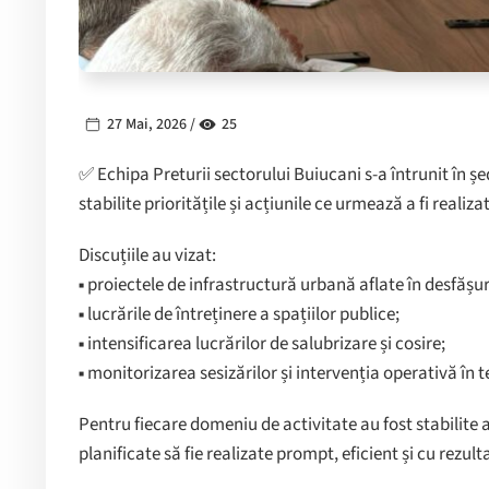
27 Mai, 2026 /
25
✅️ Echipa Preturii sectorului Buiucani s-a întrunit în 
stabilite prioritățile și acțiunile ce urmează a fi reali
Discuțiile au vizat:
▪️ proiectele de infrastructură urbană aflate în desfășu
▪️ lucrările de întreținere a spațiilor publice;
▪️ intensificarea lucrărilor de salubrizare și cosire;
▪️ monitorizarea sesizărilor și intervenția operativă în t
Pentru fiecare domeniu de activitate au fost stabilite acț
planificate să fie realizate prompt, eficient și cu rezultat