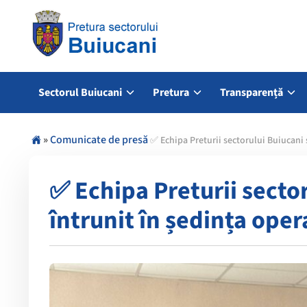
Sectorul Buiucani
Pretura
Transparență
»
Comunicate de presă
✅️ Echipa Preturii sectorului Buiucani
✅️ Echipa Preturii secto
întrunit în ședința ope