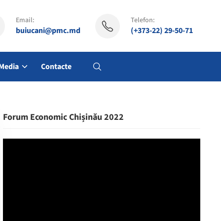
Email:
Telefon:
buiucani@pmc.md
(+373-22) 29-50-71
Media
Contacte
Forum Economic Chișinău 2022