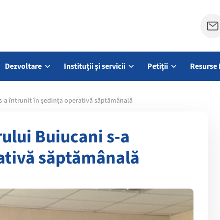
Dezvoltare
Instituții și servicii
Petiții
Resurse 
 s-a întrunit în ședința operativă săptămânală
rului Buiucani s-a
rativă săptămânală