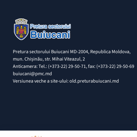
Pretura sectorului Buiucani MD-2004, Republica Moldova,
mun. Chișinău, str. Mihai Viteazul, 2
Anticamera: Tel.: (+373-22) 29-50-71, fax: (+373-22) 29-50-69
buiucani@pmc.md
Versiunea veche a site-ului: old.preturabuiucani.md