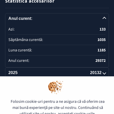
Statistica accesărilor
Anul curent:
Azi:
133
Săptămâna curentă:
1035
Luna curentă:
1185
Anul curent:
29372
2025
20132
Deschide
© 2026 Pretura Buiucani - Toate drepturile rezervate.
Folosim cookie-uri pentru a ne asigura că vă oferim cea
mai bună experiență pe site-ul nostru. Continuând să
utilizați site-ul nostru, acceptați cookie-urile.