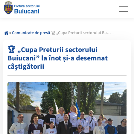
»
Comunicate de presă
🏆 „Cupa Preturii sectorului Buiucani” la înot și-a desemnat câștigătorii
🏆 „Cupa Preturii sectorului
Buiucani” la înot și-a desemnat
câștigătorii