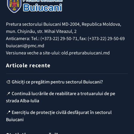
Pretura sectorului Buiucani MD-2004, Republica Moldova,
mun. Chișinău, str. Mihai Viteazul, 2
Anticamera: Tel.: (+373-22) 29-50-71, fax: (+373-22) 29-50-69
buiucani@pmc.md
Versiunea veche a site-ului: old.preturabuiucani.md
Articole recente
🎨 Ghiciți ce pregătim pentru sectorul Buiucani?
📌 Continuă lucrările de reabilitare a trotuarului de pe
strada Alba-Iulia
📍 Exercițiu de protecție civilă desfășurat în sectorul
Buiucani