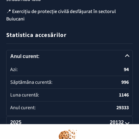
📍 Exercițiu de protecție civilă desfășurat în sectorul
Buiucani
Statistica accesărilor
Anul curent:
Azi:
94
Săptămâna curentă:
996
Luna curentă:
1146
Anul curent:
29333
2025
20132
Deschide