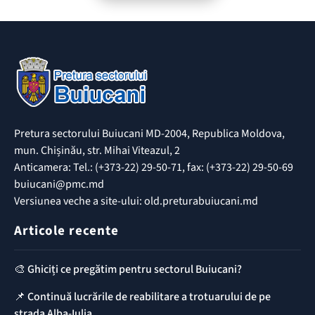
Pretura sectorului Buiucani MD-2004, Republica Moldova,
mun. Chișinău, str. Mihai Viteazul, 2
Anticamera: Tel.: (+373-22) 29-50-71, fax: (+373-22) 29-50-69
buiucani@pmc.md
Versiunea veche a site-ului: old.preturabuiucani.md
Articole recente
🎨 Ghiciți ce pregătim pentru sectorul Buiucani?
📌 Continuă lucrările de reabilitare a trotuarului de pe
strada Alba-Iulia