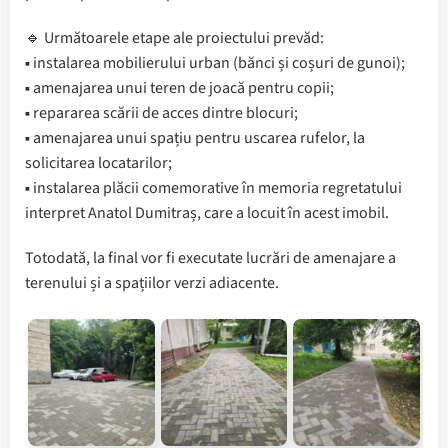
🔹 Următoarele etape ale proiectului prevăd:
▪️ instalarea mobilierului urban (bănci și coșuri de gunoi);
▪️ amenajarea unui teren de joacă pentru copii;
▪️ repararea scării de acces dintre blocuri;
▪️ amenajarea unui spațiu pentru uscarea rufelor, la
solicitarea locatarilor;
▪️ instalarea plăcii comemorative în memoria regretatului
interpret Anatol Dumitraș, care a locuit în acest imobil.
Totodată, la final vor fi executate lucrări de amenajare a
terenului și a spațiilor verzi adiacente.