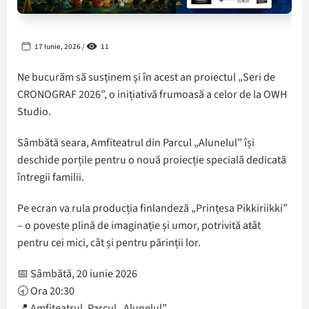
17 Iunie, 2026 /
11
Ne bucurăm să susținem și în acest an proiectul „Seri de
CRONOGRAF 2026”, o inițiativă frumoasă a celor de la OWH
Studio.
Sâmbătă seara, Amfiteatrul din Parcul „Alunelul” își
deschide porțile pentru o nouă proiecție specială dedicată
întregii familii.
Pe ecran va rula producția finlandeză „Prințesa Pikkiriikki”
– o poveste plină de imaginație și umor, potrivită atât
pentru cei mici, cât și pentru părinții lor.
📅 Sâmbătă, 20 iunie 2026
🕣 Ora 20:30
📍 Amfiteatrul, Parcul „Alunelul”