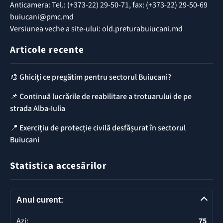
Anticamera: Tel.: (+373-22) 29-50-71, fax: (+373-22) 29-50-69
buiucani@pmc.md
Versiunea veche a site-ului: old.preturabuiucani.md
Articole recente
🎨 Ghiciți ce pregătim pentru sectorul Buiucani?
📌 Continuă lucrările de reabilitare a trotuarului de pe
strada Alba-Iulia
📍 Exercițiu de protecție civilă desfășurat în sectorul
Buiucani
Statistica accesărilor
Anul curent:
Azi:
75